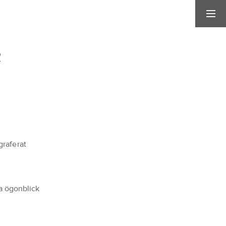
n
graferat
ga ögonblick