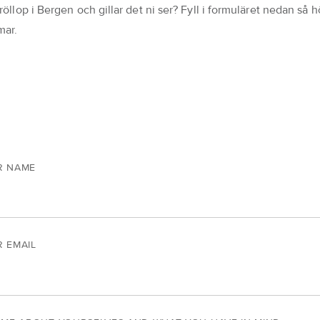
röllop i Bergen och gillar det ni ser? Fyll i formuläret nedan så h
mar.
R NAME
 EMAIL