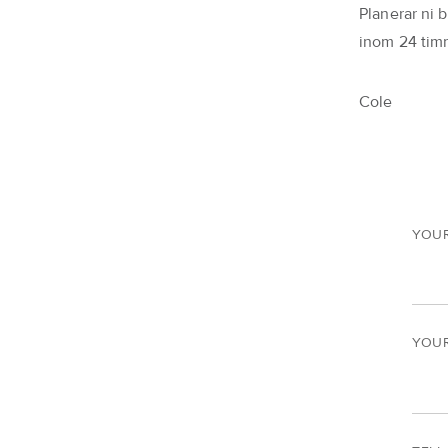
Planerar ni b
inom 24 tim
Cole
YOU
YOUR