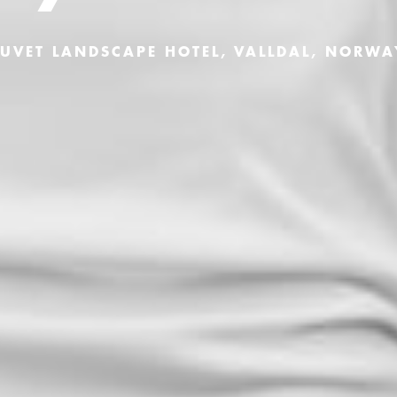
JUVET LANDSCAPE HOTEL, VALLDAL, NORWA